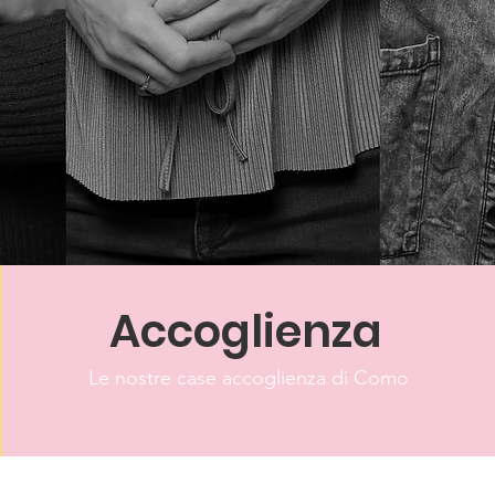
Accoglienza
Le nostre case accoglienza di Como