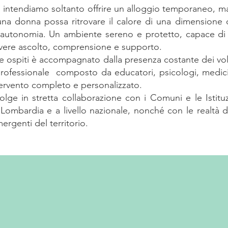
 intendiamo soltanto offrire un alloggio temporaneo, ma
una donna possa ritrovare il calore di una dimensione 
a autonomia. Un ambiente sereno e protetto, capace di 
cevere ascolto, comprensione e supporto.
re ospiti è accompagnato dalla presenza costante dei volo
rofessionale composto da educatori, psicologi, medici e
ntervento completo e personalizzato.
svolge in stretta collaborazione con i Comuni e le Istituz
ombardia e a livello nazionale, nonché con le realtà d
ergenti del territorio.