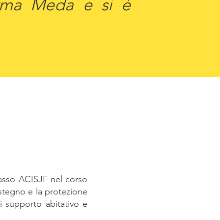
 Irma Meda e si è
iasso ACISJF nel corso
sostegno e la protezione
di supporto abitativo e