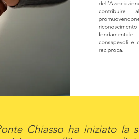
dell'Associazi
contribuire 
promuovendon
riconoscimento
fondamentale
consapevoli e c
reciproca.
onte Chiasso ha iniziato la su