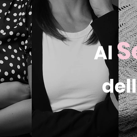
S
Al
del