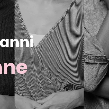
 anni
nne