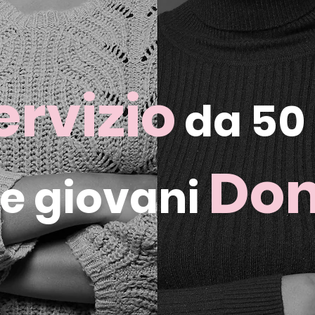
ervizio
da 50
Do
le giovani